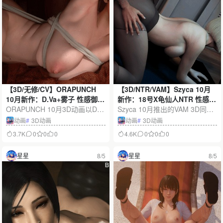
【3D/无修/CV】ORAPUNCH
【3D/NTR/VAM】Szyca 10月
10月新作：D.Va+雾子 性感御姐
新作：18号X龟仙人NTR 性感人
水嫩蜜臀激情爆肏【388M】
ORAPUNCH 10月3D动画以D.V
妻极品黑丝翘臀爆肏中出
Szyca 10月推出的VAM 3D同人
a与雾子为双主角，融合精致建
【1.4G】
动画，以18号与龟仙人的架空关
动画
#
3D动画
动画
#
3D动画
模、霓虹光影、流畅镜头与CV
系为主线，融合NTR、人妻与黑
3.7K
0
0
0
4.6K
0
0
0
语音演绎。作品页面标注容量约
丝元素。作品容量约1.4G，拥有
388M，突出御姐气质、角色动
细腻角色建模、拟真光影、连续
星星
8/5
星星
8/5
态和沉浸式视听表现。
镜头和鲜明的剧情反差。