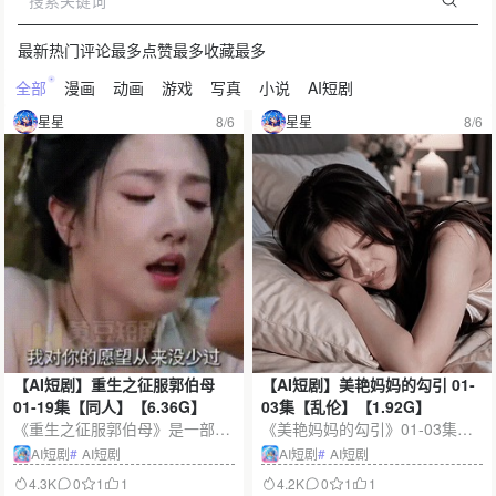
最新
热门
评论最多
点赞最多
收藏最多
全部
漫画
动画
游戏
写真
小说
AI短剧
星星
8/6
星星
8/6
【AI短剧】重生之征服郭伯母
【AI短剧】美艳妈妈的勾引 01-
01-19集【同人】【6.36G】
03集【乱伦】【1.92G】
《重生之征服郭伯母》是一部重
《美艳妈妈的勾引》01-03集是
生逆袭题材AI同人短剧，收录01
一部围绕家庭禁忌、情感诱惑与
AI短剧
#
AI短剧
AI短剧
#
AI短剧
-19集完整内容，约6.36G。作品
关系失控展开的AI拟真短剧。三
4.3K
0
1
1
4.2K
0
1
1
聚焦主角重启人生后的布局与成
集剧情层层递进，以细腻表情、