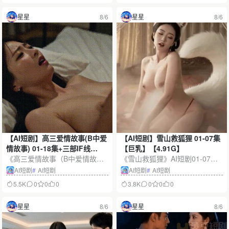
长，以及与郭伯母之间不断变化
暧昧氛围和悬念式叙事呈现复杂
星星
8/6
星星
8/6
的信任、冲突和情感博弈，融合
人物关系，资源容量约1.92G。
悬疑线索、人物反转与连续剧
情，适合喜欢AI短剧、同人创作
和重生题材的观众。
【AI短剧】高三爱情故事(B中爱
【AI短剧】雪山救狐狸 01-07集
情故事) 01-18集+三部IF线
【巨乳】【4.91G】
【10.7G】
《高三爱情故事（B中爱情故
《雪山救狐狸》AI短剧01-07集
事）》AI短剧合集收录01—18集
合集，容量约4.91G。作品以暴
AI短剧
#
AI短剧
AI短剧
#
AI短剧
连续正篇与三部IF平行故事线，
风雪中的狐狸救援为主线，融合
5.5K
0
0
0
3.8K
0
0
0
容量约10.7G。作品围绕校园生
拟真AI人物、雪山冒险、奇幻悬
活、青春情感和关键选择展开，
念与醒目的角色设计，呈现一段
星星
8/6
星星
8/6
以AI生成画面呈现误会、错过与
紧张而温暖的冰原旅程。
不同结局。