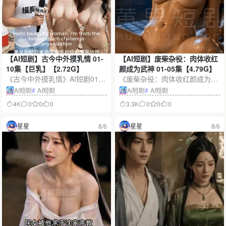
【AI短剧】古今中外摸乳情 01-
【AI短剧】废柴杂役：肉体收红
10集【巨乳】【2.72G】
颜成为武神 01-05集【4.79G】
《古今中外摸乳情》AI短剧01-1
《废柴杂役：肉体收红颜成为武
0集完整合集，约2.72G。作品
神》是一部玄幻逆袭题材AI短
AI短剧
#
AI短剧
AI短剧
#
AI短剧
融合古风、现代都市与异域场
剧，本次收录第01-05集，容量
4K
0
0
0
3.3K
0
0
0
景，以巨乳角色设定、丰富服装
约4.79G。故事讲述卑微杂役意
变化和拟真AI影像呈现跨时空短
外觉醒神秘力量，在宗门争斗、
星星
8/6
星星
8/6
篇故事。
修炼突破与红颜羁绊中不断成
长，逐步踏上成为武神的热血道
路。