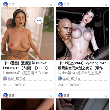
模、立体光影和充满转折的NTR
与美少女角色，以绚丽画面呈现
星星
8/5
星星
8/5
情感剧情为特色，多种版本带来
道心与欲念交织的奇幻旅程。
不同视觉体验。
【3D漫画】遗愿清单 Bucket
【3D/动态/VAM】kyclbb：147
List 01-15【人妻】【1.08G】
唐紫尘空间大战之夜②（续作 ·
Himeros3D《遗愿清单 Bucket L
黑S多姿势）极品黑丝御姐多体
kyclbb第147部VAM动态作品
ist》01-15集3D全彩漫画合集，
位激情爆肏【4.2G】
《唐紫尘空间大战之夜②》延续
漫画
#
3D全彩
动画
#
3D动画
由皮断腿个人汉化，容量约1.08
前篇故事，以科幻空间、黑丝御
5.7K
0
1
0
4.8K
0
0
0
G。作品围绕成熟人妻的秘密愿
姐造型、多姿态演出和多机位镜
望清单展开，以细腻建模、丰富
头，展现唐紫尘冷艳强势的角色
星星
8/5
星星
8/5
光影和连续剧情呈现人物关系与
魅力与细腻的3D动态效果。
情感变化。