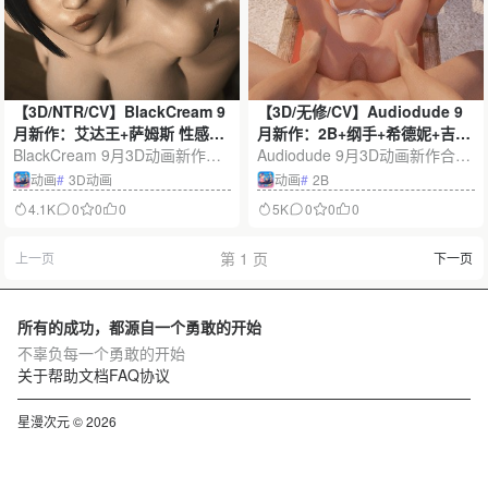
【3D/NTR/CV】BlackCream 9
【3D/无修/CV】Audiodude 9
月新作：艾达王+萨姆斯 性感丰
月新作：2B+纲手+希德妮+吉恩
满御姐黑色巨根后入爆肏
BlackCream 9月3D动画新作集
提亚娜+蛛俐 性感御姐骑乘后入
Audiodude 9月3D动画新作合集
【2.2G】
结艾达王与萨姆斯两位人气御
爆肏【1.7G】
登场，汇集2B、纲手、希德妮、
动画
#
3D动画
动画
#
2B
姐，以精细建模、暗黑灯光、动
吉恩提亚娜与蛛俐五位人气御姐
4.1K
0
0
0
5K
0
0
0
态运镜和CV演绎呈现极具冲击
角色，以偏写实建模、电影化运
力的双女主同人故事，文件容量
镜、细腻光影和CV演出呈现丰
第 1 页
上一页
下一页
约2.2G。
富场景，内容体积约1.7G。
所有的成功，都源自一个勇敢的开始
不辜负每一个勇敢的开始
关于
帮助文档
FAQ
协议
星漫次元 © 2026