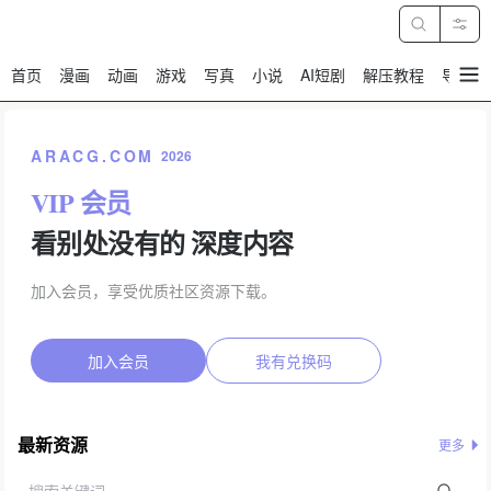
首页
漫画
动画
游戏
写真
小说
AI短剧
解压教程
导航
暂
无
菜
单
项
ARACG.COM
2026
VIP 会员
看别处没有的 深度内容
加入会员，享受优质社区资源下载。
加入会员
我有兑换码
最新资源
更多