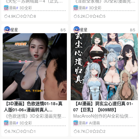
《天伦－苏婀晴篇－4（正式
12+番外-姬紫佩篇01-06(完)+特
《淫欲全家桶》3D全彩漫画完整
版）》是一部以苏婀晴为核心角
别篇A+B+番外02(改)【绿帽】
合集，收录第一部01-23话、第
漫画
#
3D全彩
漫画
#
3D全彩
色的3D全彩漫画，采用立体建
【6.52G】
二部01-12话、姬紫佩篇01-06话
4.9K
0
7
8
5.2K
0
4
5
模、连续分镜与黑丝造型呈现鲜
（完结）、特别篇A+B及番外02
明视觉风格，文件标注大小为92
（改），约6.52G。作品围绕绿
星星
8/5
星星
8/5
3MB。
帽、NTR、背叛与情感纠葛展
开，兼具连续剧情、角色番外和
细腻3D渲染。
【3D漫画】色欲迷情01-18+真
【AI漫画】洞玄尘心道归真 01-
人版01-06+漫画转真人
07【巨乳】【609MB】
X7【NTR】【5.21G】
《色欲迷情》3D全彩漫画完整合
MacArooN创作的AI全彩仙侠漫
集，收录本传01-18话、真人版0
画《洞玄尘心道归真》完整收录
漫画
#
3D全彩
漫画
#
AI漫画
1-06集及漫画转真人X7系列，总
01-07集，约609MB。作品融合
6.7K
0
1
1
6.7K
0
2
2
容量约5.21G。作品以细腻建
修真冒险、情感纠葛、巨乳御姐