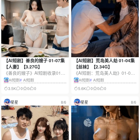
【AI短剧】善良的嫂子 01-07集
【AI短剧】荒岛美人劫 01-04集
【人妻】【3.27G】
【丝袜】【2.34G】
《善良的嫂子》AI短剧收录01-0
《AI短剧：荒岛美人劫》01-04
7集，页面标注容量约3.27G。
集是一部融合荒岛求生、悬疑冒
AI短剧
#
AI短剧
AI短剧
#
AI短剧
作品围绕家庭关系、善意抉择与
险与AI影像技术的连续短剧。女
3.5K
0
0
0
5.6K
0
0
0
信任变化展开，以拟真AI影像、
主角因意外流落神秘孤岛，在寻
连续悬念和细腻情绪呈现一段充
找生存资源和逃生路线的过程
星星
8/6
星星
8/6
满矛盾与转折的家庭故事。
中，逐步发现隐藏线索与未知危
机。本合集剧情连贯，包含电影
化场景与拟真短剧视觉体验。