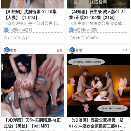
【AI短剧】沈府密事 01-10集
【AI短剧】长生录 成人版01-31
【人妻】【1.31G】
集+正版01-100集【21G】
《沈府密事》是一部融合古宅悬
《长生录》AI短剧合集收录成人
疑、人妻角色与人物关系反转的
版01-31集与正版01-100集，容
AI短剧
#
AI短剧
AI短剧
#
AI短剧
AI拟真短剧。本合集完整收录01
量约21G。作品以东方长生幻
4.3K
0
1
1
5.2K
0
0
0
-10集，容量约1.31G，以精致古
想、宿命抉择和人物羁绊为核
风场景、氛围光影和连续剧情揭
心，结合AI生成影像、古风场景
星星
8/5
星星
8/5
开沈府深院中不为人知的秘密。
与连续篇章，呈现双版本、多集
数的沉浸式观看体验。
【3D漫画】天伦-苏婀晴篇-4(正
【3D漫画】淫欲全家桶第一部
式版)【黑丝】【923MB】
01-23+淫欲全家桶第二部01-